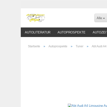
Alle
AUTOLITERATUR
AUTOPROSPEKTE
AUTOZEI
»
»
»
Startseite
Autoprospekte
Tuner
Abt Audi A4