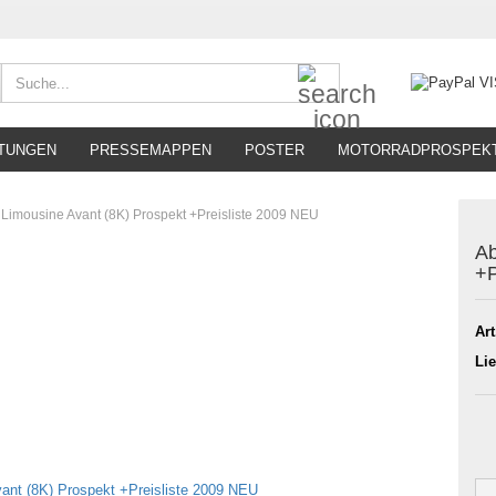
Suche...
TUNGEN
PRESSEMAPPEN
POSTER
MOTORRADPROSPEK
 Limousine Avant (8K) Prospekt +Preisliste 2009 NEU
Ab
+P
Art
Lie