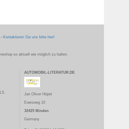
 -
Kontaktieren Sie uns bitte hier!
ineshop so aktuell wie möglich zu halten.
AUTOMOBIL-LITERATUR.DE
LS.
Jan Oliver Höpel
Ewesweg 10
32425 Minden
Germany