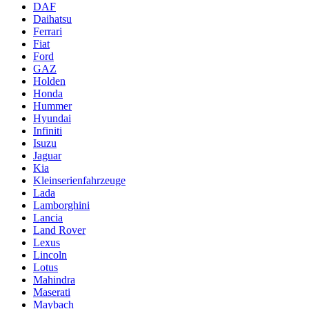
DAF
Daihatsu
Ferrari
Fiat
Ford
GAZ
Holden
Honda
Hummer
Hyundai
Infiniti
Isuzu
Jaguar
Kia
Kleinserienfahrzeuge
Lada
Lamborghini
Lancia
Land Rover
Lexus
Lincoln
Lotus
Mahindra
Maserati
Maybach