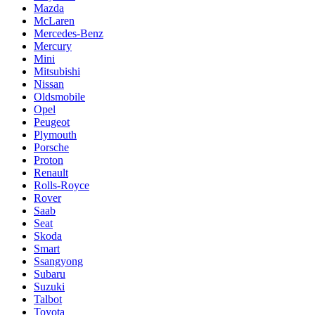
Mazda
McLaren
Mercedes-Benz
Mercury
Mini
Mitsubishi
Nissan
Oldsmobile
Opel
Peugeot
Plymouth
Porsche
Proton
Renault
Rolls-Royce
Rover
Saab
Seat
Skoda
Smart
Ssangyong
Subaru
Suzuki
Talbot
Toyota