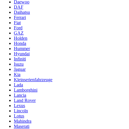
Daewoo
DAF
Daihatsu
Ferrari
Fiat
Ford
GAZ
Holden
Honda
Hummer
Hyundai
Infiniti
Isuzu
Jaguar
Kia
Kleinserienfahrzeuge
Lada
Lamborghini
Lancia
Land Rover
Lexus
Lincoln
Lotus
Mahindra
Maserati