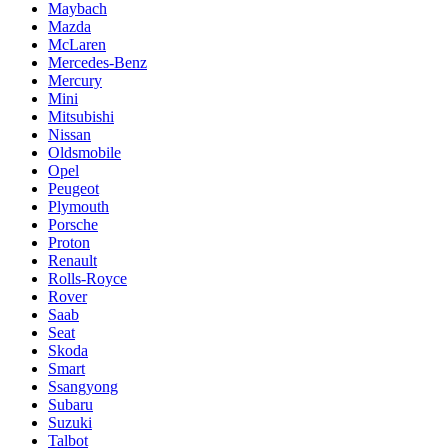
Maybach
Mazda
McLaren
Mercedes-Benz
Mercury
Mini
Mitsubishi
Nissan
Oldsmobile
Opel
Peugeot
Plymouth
Porsche
Proton
Renault
Rolls-Royce
Rover
Saab
Seat
Skoda
Smart
Ssangyong
Subaru
Suzuki
Talbot