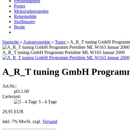
Pressemappen
Poster
Motorradprospekte
Reisemobile
Stoffmuster
Boote
Startseite
»
Autoprospekte
»
Tuner
»
A_R_T tuning GmbH Programm 
A_R_T tuning GmbH Programm Preisliste ML W163 Januar 2000
A_R_T tuning GmbH Programm 
Art.Nr.:
pl3.1.00
Lieferzeit:
3 - 4 Tage
29,95 EUR
inkl. 7% MwSt. zzgl.
Versand