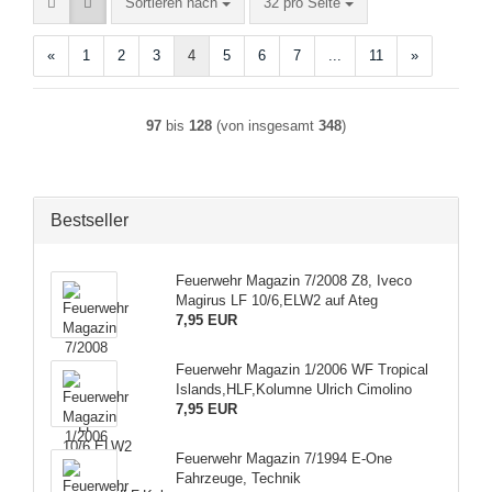
Sortieren nach
pro Seite
Sortieren nach
32 pro Seite
«
1
2
3
4
5
6
7
...
11
»
97
bis
128
(von insgesamt
348
)
Bestseller
Feuerwehr Magazin 7/2008 Z8, Iveco
Magirus LF 10/6,ELW2 auf Ateg
7,95 EUR
Feuerwehr Magazin 1/2006 WF Tropical
Islands,HLF,Kolumne Ulrich Cimolino
7,95 EUR
Feuerwehr Magazin 7/1994 E-One
Fahrzeuge, Technik