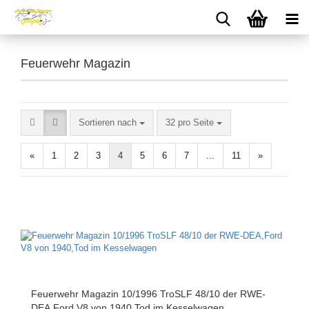
Feuerwehr Magazin
Sortieren nach
pro Seite
Sortieren nach
32 pro Seite
«
1
2
3
4
5
6
7
...
11
»
Feuerwehr Magazin 10/1996 TroSLF 48/10 der RWE-
DEA,Ford V8 von 1940,Tod im Kesselwagen