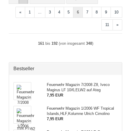
«
1
...
3
4
5
6
7
8
9
10
11
»
161
bis
192
(von insgesamt
348
)
Bestseller
Feuerwehr Magazin 7/2008 Z8, Iveco
Magirus LF 10/6,ELW2 auf Ateg
7,95 EUR
Feuerwehr Magazin 1/2006 WF Tropical
Islands,HLF,Kolumne Ulrich Cimolino
7,95 EUR