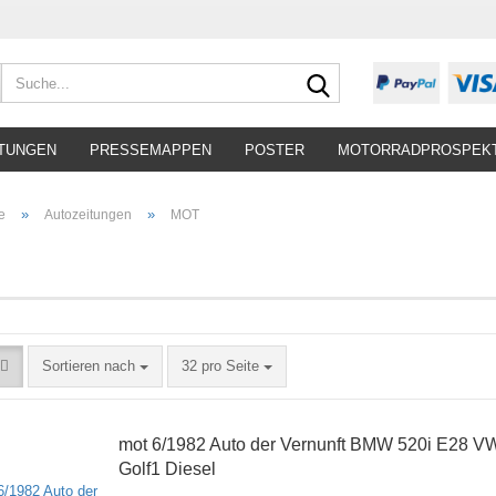
Suche...
TUNGEN
PRESSEMAPPEN
POSTER
MOTORRADPROSPEK
»
»
e
Autozeitungen
MOT
Sortieren nach
pro Seite
Sortieren nach
32 pro Seite
mot 6/1982 Auto der Vernunft BMW 520i E28 V
Golf1 Diesel