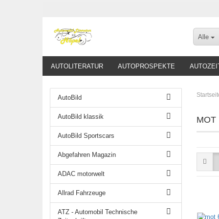
Alle
AUTOLITERATUR
AUTOPROSPEKTE
AUTOZEI
Startseit
AutoBild
AutoBild klassik
MOT
AutoBild Sportscars
Abgefahren Magazin
ADAC motorwelt
Allrad Fahrzeuge
ATZ - Automobil Technische