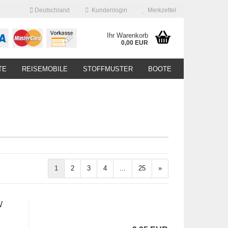
Deutschland
Kundenlogin
Merkzettel
Ihr Warenkorb
0,00 EUR
TE
REISEMOBILE
STOFFMUSTER
BOOTE
1
2
3
4
...
25
»
W