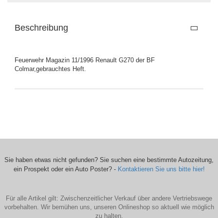
Beschreibung
Feuerwehr Magazin 11/1996 Renault G270 der BF
Colmar,gebrauchtes Heft.
Sie haben etwas nicht gefunden? Sie suchen eine bestimmte Autozeitung,
ein Prospekt oder ein Auto Poster? -
Kontaktieren Sie uns bitte hier!
Für alle Artikel gilt: Zwischenzeitlicher Verkauf über andere Vertriebswege
vorbehalten. Wir bemühen uns, unseren Onlineshop so aktuell wie möglich
zu halten.