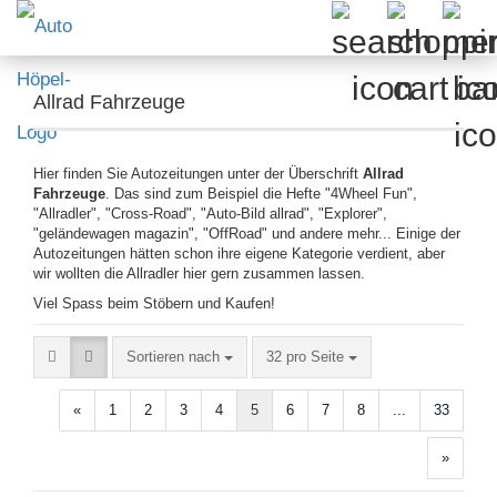
Allrad Fahrzeuge
Hier finden Sie Autozeitungen unter der Überschrift
Allrad
Fahrzeuge
. Das sind zum Beispiel die Hefte "4Wheel Fun",
"Allradler", "Cross-Road", "Auto-Bild allrad", "Explorer",
"geländewagen magazin", "OffRoad" und andere mehr... Einige der
Autozeitungen hätten schon ihre eigene Kategorie verdient, aber
wir wollten die Allradler hier gern zusammen lassen.
Viel Spass beim Stöbern und Kaufen!
Sortieren nach
pro Seite
Sortieren nach
32 pro Seite
«
1
2
3
4
5
6
7
8
...
33
»