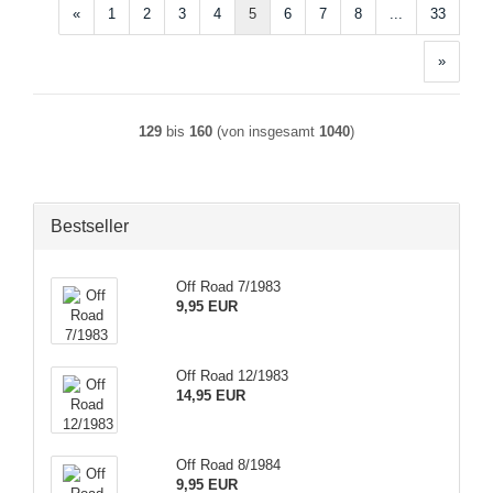
«
1
2
3
4
5
6
7
8
...
33
»
129
bis
160
(von insgesamt
1040
)
Bestseller
Off Road 7/1983
9,95 EUR
Off Road 12/1983
14,95 EUR
Off Road 8/1984
9,95 EUR