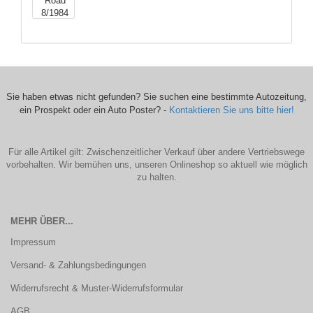
Sie haben etwas nicht gefunden? Sie suchen eine bestimmte Autozeitung,
ein Prospekt oder ein Auto Poster? -
Kontaktieren Sie uns bitte hier!
Für alle Artikel gilt: Zwischenzeitlicher Verkauf über andere Vertriebswege
vorbehalten. Wir bemühen uns, unseren Onlineshop so aktuell wie möglich
zu halten.
MEHR ÜBER...
Impressum
Versand- & Zahlungsbedingungen
Widerrufsrecht & Muster-Widerrufsformular
AGB