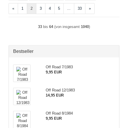
«
1
2
3
4
5
...
33
»
33
bis
64
(von insgesamt
1040
)
Bestseller
Off Road 7/1983
9,95 EUR
Off Road 12/1983
14,95 EUR
Off Road 8/1984
9,95 EUR