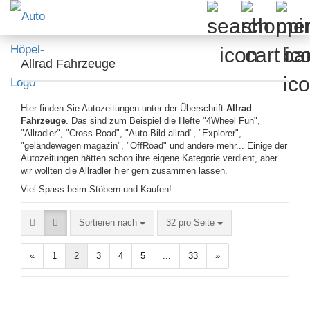
Allrad Fahrzeuge
Hier finden Sie Autozeitungen unter der Überschrift
Allrad
Fahrzeuge
. Das sind zum Beispiel die Hefte "4Wheel Fun",
"Allradler", "Cross-Road", "Auto-Bild allrad", "Explorer",
"geländewagen magazin", "OffRoad" und andere mehr... Einige der
Autozeitungen hätten schon ihre eigene Kategorie verdient, aber
wir wollten die Allradler hier gern zusammen lassen.
Viel Spass beim Stöbern und Kaufen!
Sortieren nach
pro Seite
Sortieren nach
32 pro Seite
«
1
2
3
4
5
...
33
»