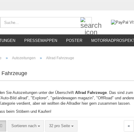
Suche...
TUNGEN
PRESSEMAPPEN
POSTER
MOTORRADPROSPEK
»
»
e
Autozeitungen
Allrad Fahrzeuge
d Fahrzeuge
nden Sie Autozeitungen unter der Überschrift
Allrad Fahrzeuge
. Das sind zum 
"Auto-Bild allrad", "Explorer", "geländewagen magazin", "OffRoad" und andere
ategorie verdient, aber wir wollten die Allradler hier gern zusammen lassen.
ass beim Stöbern und Kaufen!
Sortieren nach
pro Seite
Sortieren nach
32 pro Seite
«