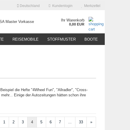
Deutschland
Kundenlogin
Merkzettel
Ihr Warenkorb
0,00 EUR
TE
REISEMOBILE
STOFFMUSTER
BOOTE
Beispiel die Hefte "4Wheel Fun", "Allradler", "Cross-
 mehr... Einige der Autozeitungen hätten schon ihre
1
2
3
4
5
6
7
...
33
»