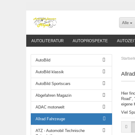
Alle
AUTOLITERATUR
AUTOPROSPEKTE
AUTOZEI
Startseit
AutoBild
AutoBild klassik
Allra
AutoBild Sportscars
Hier fi
Abgefahren Magazin
Road", 
eigene K
ADAC motorwelt
Viel Sp
Allrad Fahrzeuge
ATZ - Automobil Technische