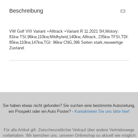
Beschreibung
VW Golf VIII Variant +Alltrack +Variant R 11.2021 5H,Motory:
81kw TSI,96kw,110kw,Mildhybrid,140kw, Alltrack, 235kw TFSI,TDI:
85kw,110kw,147kw,TGI: 96kw CNG,396 Seiten stark,neuwertige
Zustand.
Sie haben etwas nicht gefunden? Sie suchen eine bestimmte Autozeitung,
ein Prospekt oder ein Auto Poster? -
Kontaktieren Sie uns bitte hier!
Für alle Artikel gilt: Zwischenzeitlicher Verkauf über andere Vertriebswege
vorbehalten. Wir bemühen uns, unseren Onlineshop so aktuell wie möglich