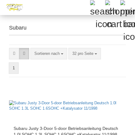
Subaru
Sortieren nach
pro Seite
Sortieren nach
32 pro Seite
1
Subaru Justy 3-Door 5-door Betriebsanleitung Deutsch
1.0l SOHC 1.3L SOHC 1.6SOHC +Katalysator 11/1998