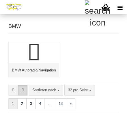
BMW
BMW Autoradio/Navigation
Sortieren nach
pro Seite
Sortieren nach
32 pro Seite
1
2
3
4
...
13
»