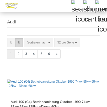
Audi
Sortieren nach
pro Seite
Sortieren nach
32 pro Seite
1
2
3
4
5
6
»
Audi 100 (C4) Betriebsanleitung Oktober 1990 74kw
85kw 98kw 128kw +Diesel 60kw