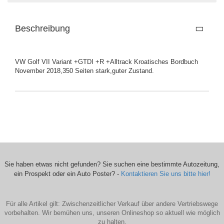
Beschreibung
VW Golf VII Variant +GTDI +R +Alltrack Kroatisches Bordbuch
November 2018,350 Seiten stark,guter Zustand.
Sie haben etwas nicht gefunden? Sie suchen eine bestimmte Autozeitung,
ein Prospekt oder ein Auto Poster? -
Kontaktieren Sie uns bitte hier!
Für alle Artikel gilt: Zwischenzeitlicher Verkauf über andere Vertriebswege
vorbehalten. Wir bemühen uns, unseren Onlineshop so aktuell wie möglich
zu halten.