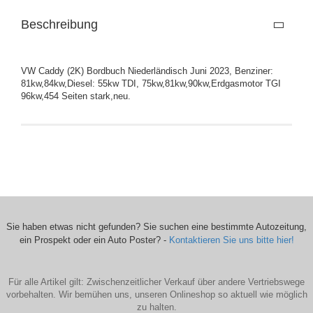
Beschreibung
VW Caddy (2K) Bordbuch Niederländisch Juni 2023, Benziner:
81kw,84kw,Diesel: 55kw TDI, 75kw,81kw,90kw,Erdgasmotor TGI
96kw,454 Seiten stark,neu.
Sie haben etwas nicht gefunden? Sie suchen eine bestimmte Autozeitung,
ein Prospekt oder ein Auto Poster? -
Kontaktieren Sie uns bitte hier!
Für alle Artikel gilt: Zwischenzeitlicher Verkauf über andere Vertriebswege
vorbehalten. Wir bemühen uns, unseren Onlineshop so aktuell wie möglich
zu halten.