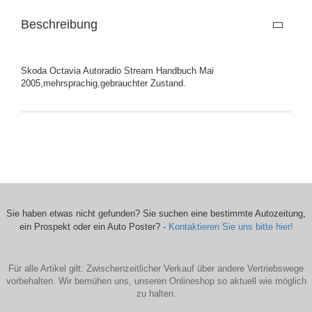
Beschreibung
Skoda Octavia Autoradio Stream Handbuch Mai
2005,mehrsprachig,gebrauchter Zustand.
Sie haben etwas nicht gefunden? Sie suchen eine bestimmte Autozeitung,
ein Prospekt oder ein Auto Poster? -
Kontaktieren Sie uns bitte hier!
Für alle Artikel gilt: Zwischenzeitlicher Verkauf über andere Vertriebswege
vorbehalten. Wir bemühen uns, unseren Onlineshop so aktuell wie möglich
zu halten.