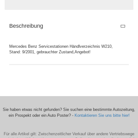
Beschreibung
Mercedes Benz Servicestationen Händlverzeichnis W210,
Stand: 9/2001, gebrauchter Zustand,Angebot!
Sie haben etwas nicht gefunden? Sie suchen eine bestimmte Autozeitung,
ein Prospekt oder ein Auto Poster? -
Kontaktieren Sie uns bitte hier!
Für alle Artikel gilt: Zwischenzeitlicher Verkauf über andere Vertriebswege