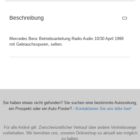
Beschreibung
Mercedes Benz Betriebsanleitung Radio Audio 10/30 April 1999
mit Gebrauchsspuren, selten.
Sie haben etwas nicht gefunden? Sie suchen eine bestimmte Autozeitung,
ein Prospekt oder ein Auto Poster? -
Kontaktieren Sie uns bitte hier!
Für alle Artikel gilt: Zwischenzeitlicher Verkauf über andere Vertriebswege
vorbehalten. Wir bemühen uns, unseren Onlineshop so aktuell wie möglich
zu halten.