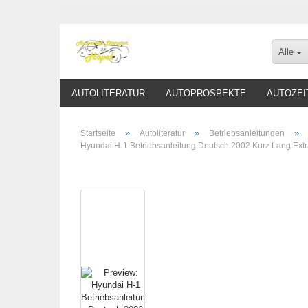
Alle
AUTOLITERATUR
AUTOPROSPEKTE
AUTOZEI
»
»
»
Startseite
Autoliteratur
Betriebsanleitungen
Hyundai H-1 Betriebsanleitung Deutsch 2002 Kurz Lang Extr