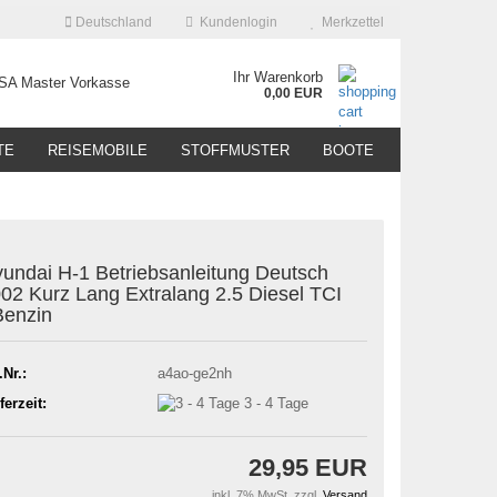
Deutschland
Kundenlogin
Merkzettel
Ihr Warenkorb
0,00 EUR
TE
REISEMOBILE
STOFFMUSTER
BOOTE
undai H-1 Betriebsanleitung Deutsch
02 Kurz Lang Extralang 2.5 Diesel TCI
enzin
.Nr.:
a4ao-ge2nh
ferzeit:
3 - 4 Tage
29,95 EUR
inkl. 7% MwSt. zzgl.
Versand