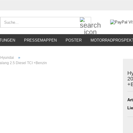
Suche...
TUNGEN
PRESSEMAPPEN
POSTER
MOTORRADPROSPEK
»
Hyundai
alang 2.5 Diesel TCI +Benzin
Hy
20
+B
Art
Lie