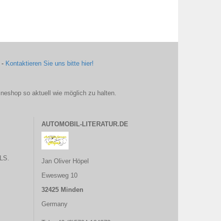
 -
Kontaktieren Sie uns bitte hier!
ineshop so aktuell wie möglich zu halten.
AUTOMOBIL-LITERATUR.DE
LS.
Jan Oliver Höpel
Ewesweg 10
32425 Minden
Germany