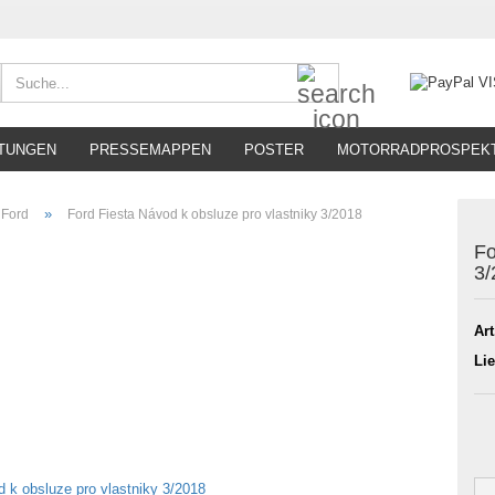
Suche...
TUNGEN
PRESSEMAPPEN
POSTER
MOTORRADPROSPEK
»
Ford
Ford Fiesta Návod k obsluze pro vlastniky 3/2018
Fo
3/
Art
Lie