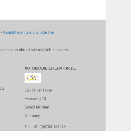
 -
Kontaktieren Sie uns bitte hier!
ineshop so aktuell wie möglich zu halten.
AUTOMOBIL-LITERATUR.DE
LS.
Jan Oliver Höpel
Ewesweg 10
32425 Minden
Germany
Tel. +49 (0)5704 164273