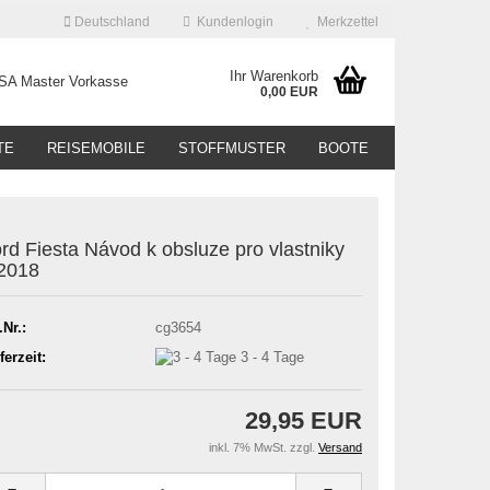
Deutschland
Kundenlogin
Merkzettel
Ihr Warenkorb
0,00 EUR
TE
REISEMOBILE
STOFFMUSTER
BOOTE
rd Fiesta Návod k obsluze pro vlastniky
2018
.Nr.:
cg3654
ferzeit:
3 - 4 Tage
29,95 EUR
inkl. 7% MwSt. zzgl.
Versand