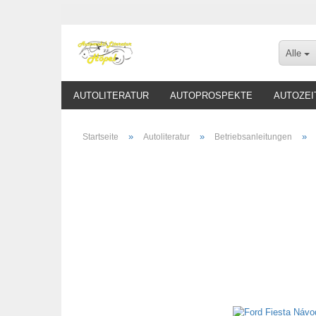
Alle
AUTOLITERATUR
AUTOPROSPEKTE
AUTOZEI
»
»
»
Startseite
Autoliteratur
Betriebsanleitungen