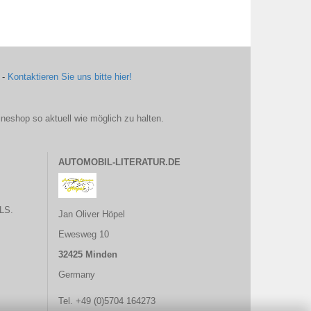
 -
Kontaktieren Sie uns bitte hier!
ineshop so aktuell wie möglich zu halten.
AUTOMOBIL-LITERATUR.DE
LS.
Jan Oliver Höpel
Ewesweg 10
32425 Minden
Germany
Tel. +49 (0)5704 164273