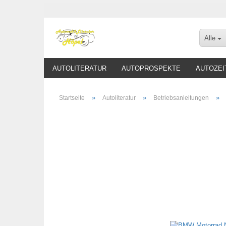
Alle
AUTOLITERATUR
AUTOPROSPEKTE
AUTOZEI
»
»
»
Startseite
Autoliteratur
Betriebsanleitungen