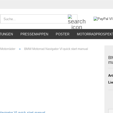
Suche...
TUNGEN
PRESSEMAPPEN
POSTER
MOTORRADPROSPEK
»
Motorräder
BMW Motorrad Navigator VI quick start manual
BM
m
Art
Lie