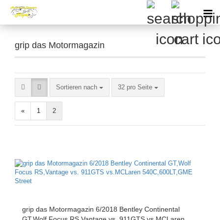
grip das Motormagazin
Sortieren nach
pro Seite
Sortieren nach
32 pro Seite
«
1
2
grip das Motormagazin 6/2018 Bentley Continental
GT,Wolf Focus RS,Vantage vs. 911GTS vs.MCLaren