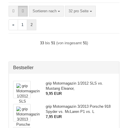
Sortieren nach
pro Seite
Sortieren nach
32 pro Seite
«
1
2
33
bis
51
(von insgesamt
51
)
Bestseller
grip Motormagazin 1/2012 SLS vs.
Mustang Eleanor,
9,95 EUR
grip Motormagazin 3/2013 Porsche 918
Spyder vs. McLaren P1 vs. L
7,95 EUR