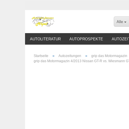
Alle
AUTOLITERATUR
AUTOPROSPEKTE
AUTOZEI
»
»
Startseite
Autozeitungen
grip das Motormagazin
grip das Motormagazin 4/2013 Nissan GT-R vs. Wiesmann 