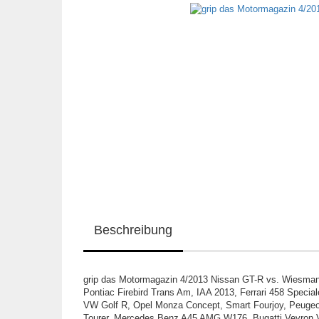
Beschreibung
grip das Motormagazin 4/2013 Nissan GT-R vs. Wiesma
Pontiac Firebird Trans Am, IAA 2013, Ferrari 458 Spec
VW Golf R, Opel Monza Concept, Smart Fourjoy, Peuge
Tourer, Mercedes Benz A45 AMG W176, Bugatti Veyron V