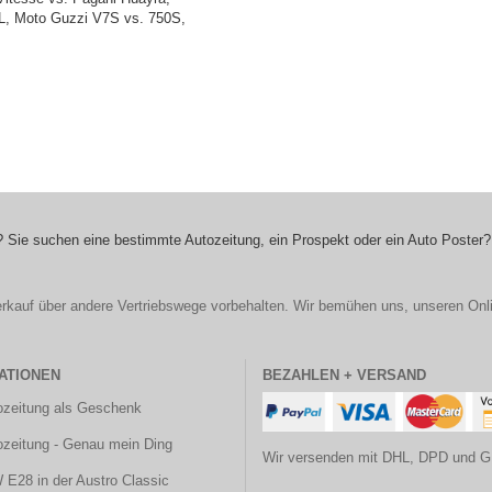
, Moto Guzzi V7S vs. 750S,
 Sie suchen eine bestimmte Autozeitung, ein Prospekt oder ein Auto Poster?
r Verkauf über andere Vertriebswege vorbehalten. Wir bemühen uns, unseren Onl
ATIONEN
BEZAHLEN + VERSAND
ozeitung als Geschenk
ozeitung - Genau mein Ding
Wir versenden mit DHL, DPD und G
E28 in der Austro Classic