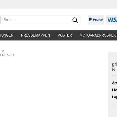
Suche...
TUNGEN
PRESSEMAPPEN
POSTER
MOTORRADPROSPEK
»
GT MF4-CS
gr
R
Art
Lie
La