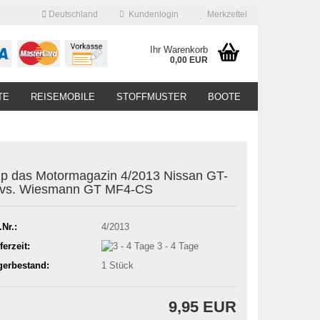
Deutschland
Kundenlogin
Merkzettel
Ihr Warenkorb
0,00 EUR
TE
REISEMOBILE
STOFFMUSTER
BOOTE
ip das Motormagazin 4/2013 Nissan GT-
 vs. Wiesmann GT MF4-CS
.Nr.:
4/2013
ferzeit:
3 - 4 Tage
gerbestand:
1
Stück
9,95 EUR