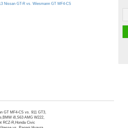
nn GT MF4-CS vs. 911 GT3,
iale,BMW i8,S63 AMG W222,
ot RCZ-R,Honda Civic
itesse vs. Pagani Huayra,