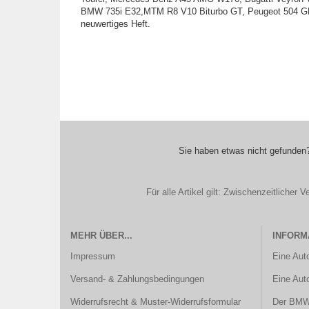
BMW 735i E32,MTM R8 V10 Biturbo GT, Peugeot 504 GL
neuwertiges Heft.
Sie haben etwas nicht gefunden?
Für alle Artikel gilt: Zwischenzeitliche
MEHR ÜBER...
INFORM
Impressum
Eine Aut
Versand- & Zahlungsbedingungen
Eine Aut
Widerrufsrecht & Muster-Widerrufsformular
Der BMW 