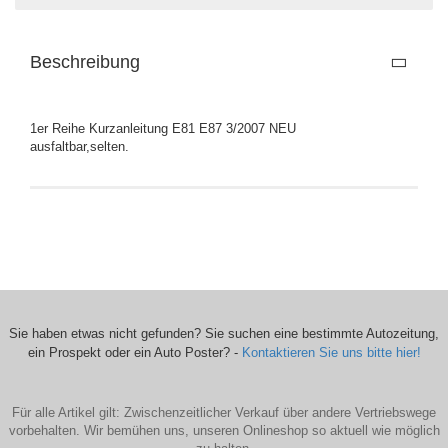
Beschreibung
1er Reihe Kurzanleitung E81 E87 3/2007 NEU
ausfaltbar,selten.
Sie haben etwas nicht gefunden? Sie suchen eine bestimmte Autozeitung,
ein Prospekt oder ein Auto Poster? -
Kontaktieren Sie uns bitte hier!
Für alle Artikel gilt: Zwischenzeitlicher Verkauf über andere Vertriebswege
vorbehalten. Wir bemühen uns, unseren Onlineshop so aktuell wie möglich