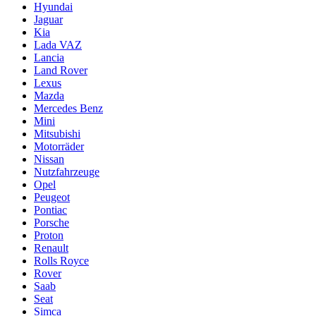
Hyundai
Jaguar
Kia
Lada VAZ
Lancia
Land Rover
Lexus
Mazda
Mercedes Benz
Mini
Mitsubishi
Motorräder
Nissan
Nutzfahrzeuge
Opel
Peugeot
Pontiac
Porsche
Proton
Renault
Rolls Royce
Rover
Saab
Seat
Simca