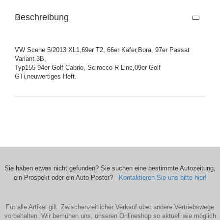
Beschreibung
VW Scene 5/2013 XL1,69er T2, 66er Käfer,Bora, 97er Passat
Variant 3B,
Typ155 94er Golf Cabrio, Scirocco R-Line,09er Golf
GTi,neuwertiges Heft.
Sie haben etwas nicht gefunden? Sie suchen eine bestimmte Autozeitung,
ein Prospekt oder ein Auto Poster? -
Kontaktieren Sie uns bitte hier!
Für alle Artikel gilt: Zwischenzeitlicher Verkauf über andere Vertriebswege
vorbehalten. Wir bemühen uns, unseren Onlineshop so aktuell wie möglich