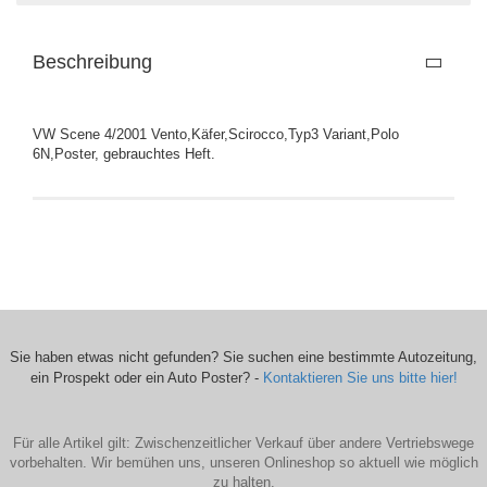
Beschreibung
VW Scene 4/2001 Vento,Käfer,Scirocco,Typ3 Variant,Polo
6N,Poster, gebrauchtes Heft.
Sie haben etwas nicht gefunden? Sie suchen eine bestimmte Autozeitung,
ein Prospekt oder ein Auto Poster? -
Kontaktieren Sie uns bitte hier!
Für alle Artikel gilt: Zwischenzeitlicher Verkauf über andere Vertriebswege
vorbehalten. Wir bemühen uns, unseren Onlineshop so aktuell wie möglich
zu halten.