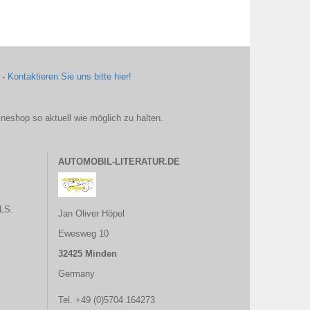
 -
Kontaktieren Sie uns bitte hier!
ineshop so aktuell wie möglich zu halten.
AUTOMOBIL-LITERATUR.DE
LS.
Jan Oliver Höpel
Ewesweg 10
32425 Minden
Germany
Tel. +49 (0)5704 164273