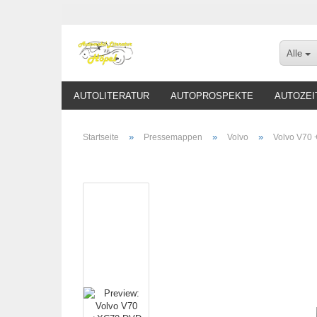
Alle
AUTOLITERATUR
AUTOPROSPEKTE
AUTOZEI
»
»
»
Startseite
Pressemappen
Volvo
Volvo V70 