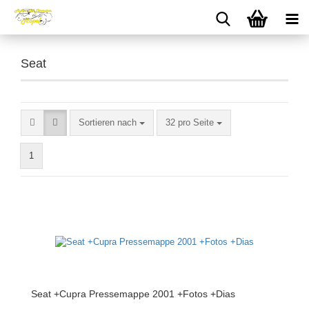
Seat
Sortieren nach
pro Seite
Sortieren nach
32 pro Seite
1
Seat +Cupra Pressemappe 2001 +Fotos +Dias