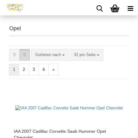
Opel
Sortieren nach
pro Seite
Sortieren nach
32 pro Seite
1
2
3
4
»
IAA 2007 Cadillac Corvette Saab Hummer Opel
Chevrolet