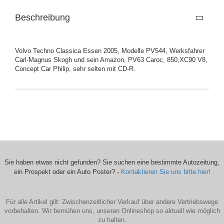
Beschreibung
Volvo Techno Classica Essen 2005, Modelle PV544, Werksfahrer
Carl-Magnus Skogh und sein Amazon, PV63 Caroc, 850,XC90 V8,
Concept Car Philip, sehr selten mit CD-R.
Sie haben etwas nicht gefunden? Sie suchen eine bestimmte Autozeitung,
ein Prospekt oder ein Auto Poster? -
Kontaktieren Sie uns bitte hier!
Für alle Artikel gilt: Zwischenzeitlicher Verkauf über andere Vertriebswege
vorbehalten. Wir bemühen uns, unseren Onlineshop so aktuell wie möglich
zu halten.