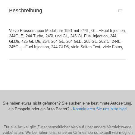
Beschreibung
Volvo Pressemappe Modelljahr 1981 mit 244L, GL, +Fuel Injection,
244GLE, 244 Turbo, 245L und GL, 245 GL Fuel Injection, 244
GLD6, 425 GL D6, 264, 264 GL, 264 GLE, 265 GL, 262 C, 244L,
245GL, +Fuel Injection, 244 GLD6, viele Seiten Text, viele Fotos,
Sie haben etwas nicht gefunden? Sie suchen eine bestimmte Autozeitung,
ein Prospekt oder ein Auto Poster? -
Kontaktieren Sie uns bitte hier!
Für alle Artikel gilt: Zwischenzeitlicher Verkauf über andere Vertriebswege
vorbehalten. Wir bemühen uns, unseren Onlineshop so aktuell wie möglich