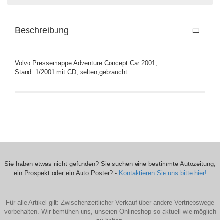
Beschreibung
Volvo Pressemappe Adventure Concept Car 2001,
Stand: 1/2001 mit CD, selten,gebraucht.
Sie haben etwas nicht gefunden? Sie suchen eine bestimmte Autozeitung,
ein Prospekt oder ein Auto Poster? -
Kontaktieren Sie uns bitte hier!
Für alle Artikel gilt: Zwischenzeitlicher Verkauf über andere Vertriebswege
vorbehalten. Wir bemühen uns, unseren Onlineshop so aktuell wie möglich