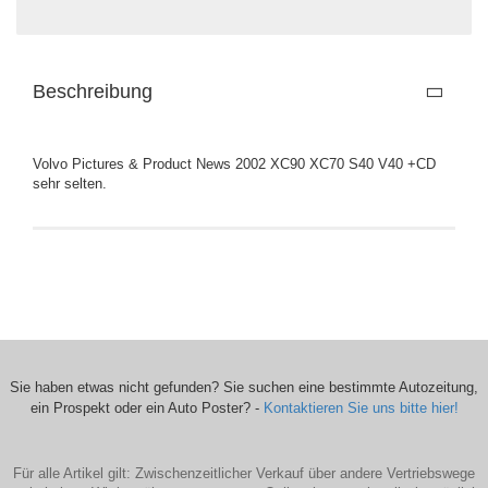
Beschreibung
Volvo Pictures & Product News 2002 XC90 XC70 S40 V40 +CD
sehr selten.
Sie haben etwas nicht gefunden? Sie suchen eine bestimmte Autozeitung,
ein Prospekt oder ein Auto Poster? -
Kontaktieren Sie uns bitte hier!
Für alle Artikel gilt: Zwischenzeitlicher Verkauf über andere Vertriebswege