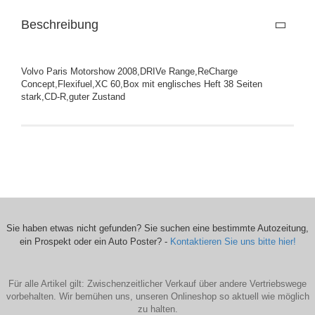
Beschreibung
Volvo Paris Motorshow 2008,DRIVe Range,ReCharge
Concept,Flexifuel,XC 60,Box mit englisches Heft 38 Seiten
stark,CD-R,guter Zustand
Sie haben etwas nicht gefunden? Sie suchen eine bestimmte Autozeitung,
ein Prospekt oder ein Auto Poster? -
Kontaktieren Sie uns bitte hier!
Für alle Artikel gilt: Zwischenzeitlicher Verkauf über andere Vertriebswege
vorbehalten. Wir bemühen uns, unseren Onlineshop so aktuell wie möglich
zu halten.