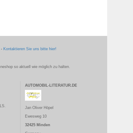
 -
Kontaktieren Sie uns bitte hier!
ineshop so aktuell wie möglich zu halten.
AUTOMOBIL-LITERATUR.DE
LS.
Jan Oliver Höpel
Ewesweg 10
32425 Minden