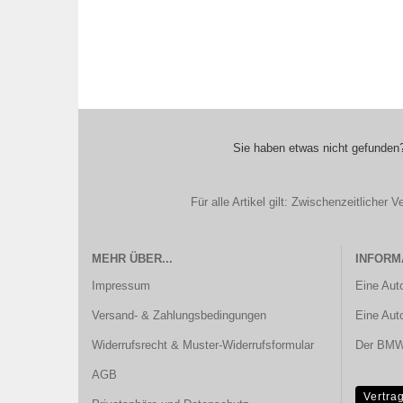
Sie haben etwas nicht gefunden?
Für alle Artikel gilt: Zwischenzeitliche
MEHR ÜBER...
INFORM
Impressum
Eine Aut
Versand- & Zahlungsbedingungen
Eine Aut
Widerrufsrecht & Muster-Widerrufsformular
Der BMW 
AGB
Vertra