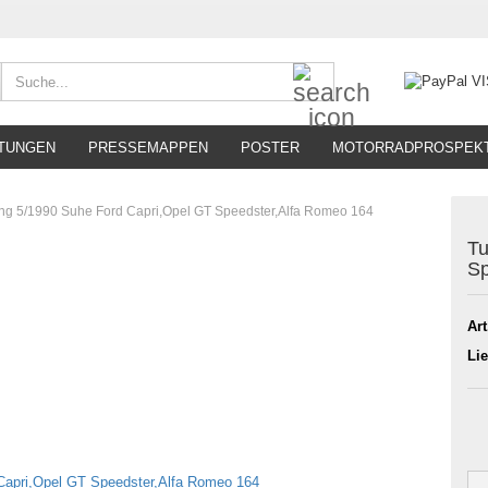
Suche...
TUNGEN
PRESSEMAPPEN
POSTER
MOTORRADPROSPEK
ng 5/1990 Suhe Ford Capri,Opel GT Speedster,Alfa Romeo 164
Tu
Sp
Art
Lie