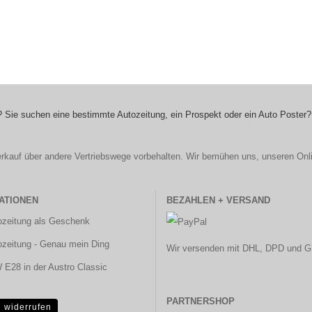
 Sie suchen eine bestimmte Autozeitung, ein Prospekt oder ein Auto Poster?
r Verkauf über andere Vertriebswege vorbehalten. Wir bemühen uns, unseren Onl
ATIONEN
BEZAHLEN + VERSAND
ozeitung als Geschenk
ozeitung - Genau mein Ding
Wir versenden mit DHL, DPD und G
E28 in der Austro Classic
PARTNERSHOP
g widerrufen