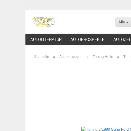
Alle
AUTOLITERATUR
AUTOPROSPEKTE
AUTOZEI
»
»
»
Startseite
Autozeitungen
Tuning Hefte
Tuni