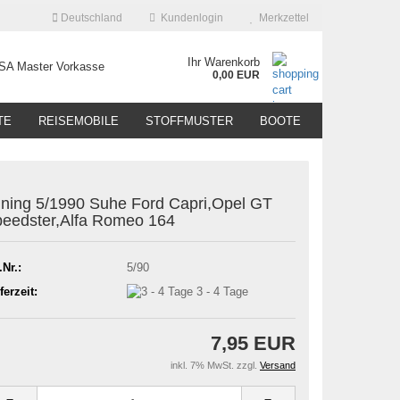
Deutschland
Kundenlogin
Merkzettel
Ihr Warenkorb
0,00 EUR
TE
REISEMOBILE
STOFFMUSTER
BOOTE
ning 5/1990 Suhe Ford Capri,Opel GT
eedster,Alfa Romeo 164
.Nr.:
5/90
ferzeit:
3 - 4 Tage
7,95 EUR
inkl. 7% MwSt. zzgl.
Versand