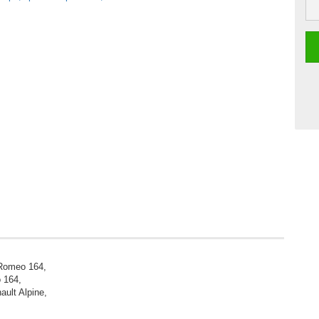
 Romeo 164,
 164,
ult Alpine,