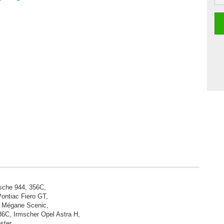
sche 944, 356C,
ontiac Fiero GT,
t Mégane Scenic,
6C, Irmscher Opel Astra H,
ster.