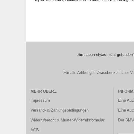
Sie haben etwas nicht gefunden?
Für alle Artikel gilt: Zwischenzeitliche
MEHR ÜBER...
INFORM
Impressum
Eine Aut
Versand- & Zahlungsbedingungen
Eine Aut
Widerrufsrecht & Muster-Widerrufsformular
Der BMW 
AGB