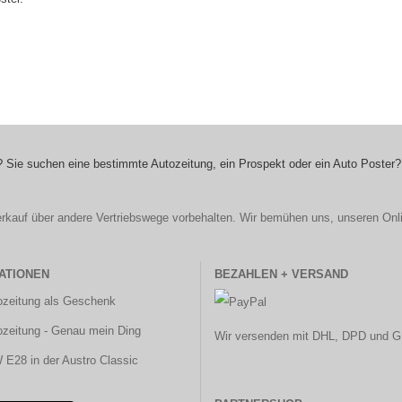
 Sie suchen eine bestimmte Autozeitung, ein Prospekt oder ein Auto Poster?
r Verkauf über andere Vertriebswege vorbehalten. Wir bemühen uns, unseren Onl
ATIONEN
BEZAHLEN + VERSAND
ozeitung als Geschenk
ozeitung - Genau mein Ding
Wir versenden mit DHL, DPD und G
E28 in der Austro Classic