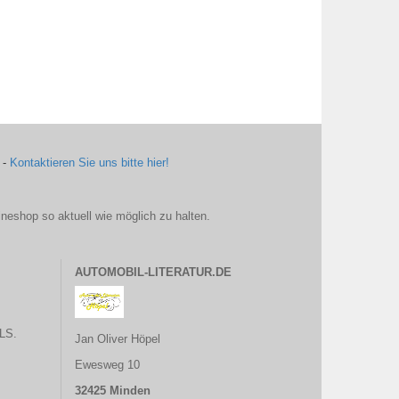
 -
Kontaktieren Sie uns bitte hier!
ineshop so aktuell wie möglich zu halten.
AUTOMOBIL-LITERATUR.DE
LS.
Jan Oliver Höpel
Ewesweg 10
32425 Minden