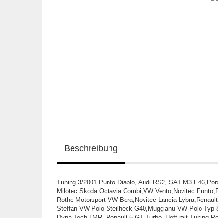
Beschreibung
Tuning 3/2001 Punto Diablo, Audi RS2, SAT M3 E46,Por
Milotec Skoda Octavia Combi,VW Vento,Novitec Punto,P
Rothe Motorsport VW Bora,Novitec Lancia Lybra,Renaul
Steffan VW Polo Steilheck G40,Muggianu VW Polo Typ 8
Dyna-Tech LMR, Renault 5 GT Turbo, Heft mit Tuning Po