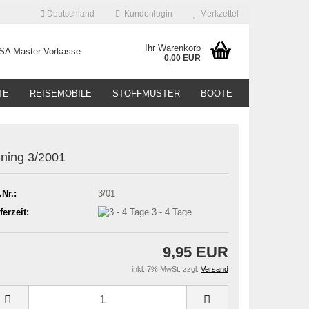
Deutschland
Kundenlogin
Merkzettel
Ihr Warenkorb
0,00 EUR
TE
REISEMOBILE
STOFFMUSTER
BOOTE
ning 3/2001
.Nr.:
3/01
ferzeit:
3 - 4 Tage
9,95 EUR
inkl. 7% MwSt. zzgl.
Versand