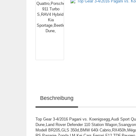
Beschreibung
Top Gear 3-4/2016 Pagani vs. Koenigsegg,Audi Sport Qu
Dune,Land Rover Defender 110 Station Wagon,Ssangyong
Modell BR205,GLS 350d,BMW 640i Cabrio,RX450h,Méga
RS,Paganie Zonda LM,Kei Cars,Ferrari F12 TDF,Peugeo