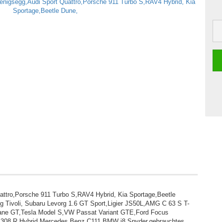
attro,Porsche 911 Turbo S,RAV4 Hybrid, Kia Sportage,Beetle
 Tivoli, Subaru Levorg 1.6 GT Sport,Ligier JS50L,AMG C 63 S T-
ne GT,Tesla Model S,VW Passat Variant GTE,Ford Focus
 308 R Hybrid,Mercedes Benz C111,BMW i8 Spyder,gebrauchtes