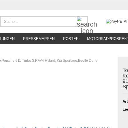
Suche...
TUNGEN
PRESSEMAPPEN
POSTER
MOTORRADPROSPEK
o,Porsche 911 Turbo S,RAV4 Hybrid, Kia Sportage,Beetle Dune,
To
Ko
91
Sp
Art
Lie