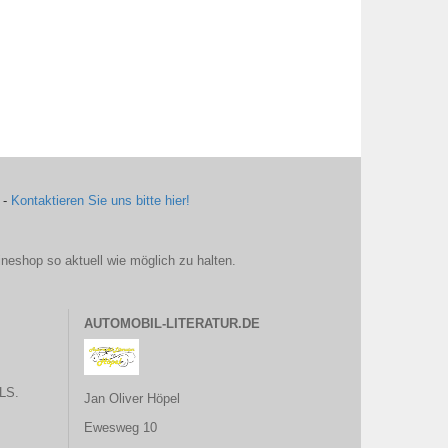
 -
Kontaktieren Sie uns bitte hier!
ineshop so aktuell wie möglich zu halten.
AUTOMOBIL-LITERATUR.DE
LS.
Jan Oliver Höpel
Ewesweg 10