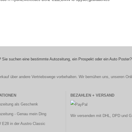
 Sie suchen eine bestimmte Autozeitung, ein Prospekt oder ein Auto Poster?
r Verkauf über andere Vertriebswege vorbehalten. Wir bemühen uns, unseren Onl
ATIONEN
BEZAHLEN + VERSAND
ozeitung als Geschenk
ozeitung - Genau mein Ding
Wir versenden mit DHL, DPD und G
E28 in der Austro Classic