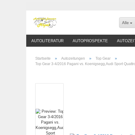
Alle
AUTOLITERATUR
AUTOPROSPEKTE
AUTOZEI
»
»
»
Startseite
Autozeitungen
Top Gear
Top Gear 3-4/2016 Pagani vs. Koenigsegg,Audi Sport Quattr