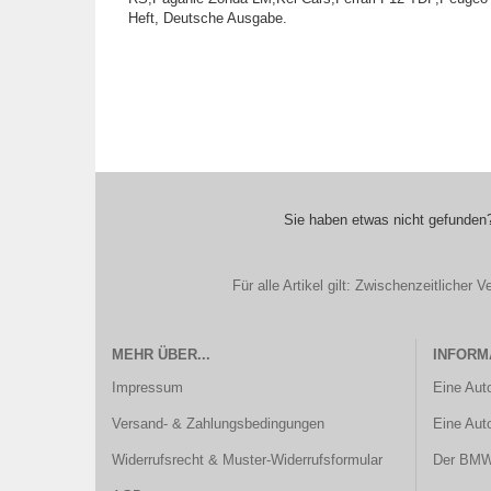
Heft, Deutsche Ausgabe.
Sie haben etwas nicht gefunden?
Für alle Artikel gilt: Zwischenzeitliche
MEHR ÜBER...
INFORM
Impressum
Eine Aut
Versand- & Zahlungsbedingungen
Eine Aut
Widerrufsrecht & Muster-Widerrufsformular
Der BMW 