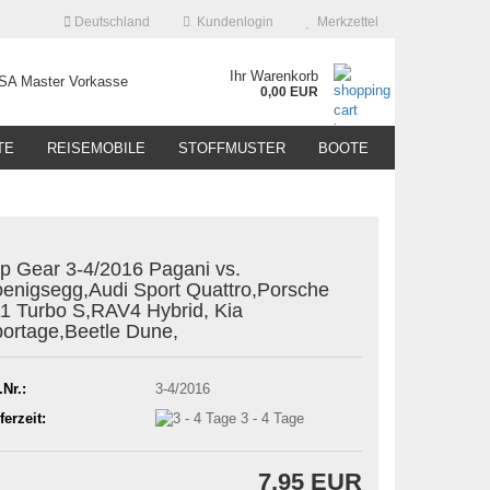
Deutschland
Kundenlogin
Merkzettel
Ihr Warenkorb
0,00 EUR
TE
REISEMOBILE
STOFFMUSTER
BOOTE
p Gear 3-4/2016 Pagani vs.
enigsegg,Audi Sport Quattro,Porsche
1 Turbo S,RAV4 Hybrid, Kia
ortage,Beetle Dune,
.Nr.:
3-4/2016
ferzeit:
3 - 4 Tage
7,95 EUR