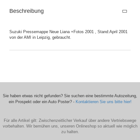
Beschreibung
Suzuki Pressemappe Neue Liana +Fotos 2001 , Stand:April 2001
von der AMI in Leipzig, gebraucht.
Sie haben etwas nicht gefunden? Sie suchen eine bestimmte Autozeitung,
ein Prospekt oder ein Auto Poster? -
Kontaktieren Sie uns bitte hier!
Für alle Artikel gilt: Zwischenzeitlicher Verkauf über andere Vertriebswege
vorbehalten. Wir bemühen uns, unseren Onlineshop so aktuell wie möglich
zu halten.