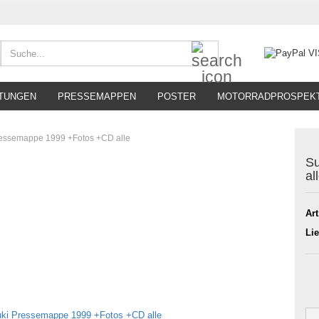
Suche...
TUNGEN
PRESSEMAPPEN
POSTER
MOTORRADPROSPEK
essemappe 1999 +Fotos +CD alle
Su
al
Art
Lie