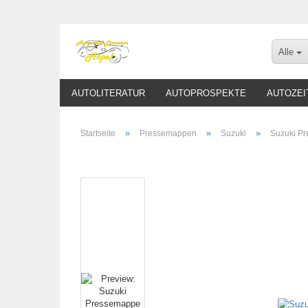
Alle
AUTOLITERATUR
AUTOPROSPEKTE
AUTOZEI
»
»
»
Startseite
Pressemappen
Suzuki
Suzuki Pr