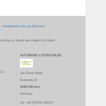
 -
Kontaktieren Sie uns bitte hier!
ineshop so aktuell wie möglich zu halten.
AUTOMOBIL-LITERATUR.DE
LS.
Jan Oliver Höpel
Ewesweg 10
32425 Minden
Germany
Tel. +49 (0)5704 164273