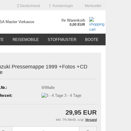
Deutschland
Kundenlogin
Merkzettel
Ihr Warenkorb
0,00 EUR
TE
REISEMOBILE
STOFFMUSTER
BOOTE
zuki Pressemappe 1999 +Fotos +CD
le
.Nr.:
9/99alle
ferzeit:
3 - 4 Tage
29,95 EUR
inkl. 7% MwSt. zzgl.
Versand