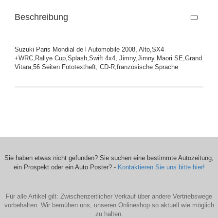
Beschreibung
Suzuki Paris Mondial de l Automobile 2008, Alto,SX4
+WRC,Rallye Cup,Splash,Swift 4x4, Jimny,Jimny Maori SE,Grand
Vitara,56 Seiten Fototextheft, CD-R,französische Sprache
Sie haben etwas nicht gefunden? Sie suchen eine bestimmte Autozeitung,
ein Prospekt oder ein Auto Poster? -
Kontaktieren Sie uns bitte hier!
Für alle Artikel gilt: Zwischenzeitlicher Verkauf über andere Vertriebswege
vorbehalten. Wir bemühen uns, unseren Onlineshop so aktuell wie möglich
zu halten.