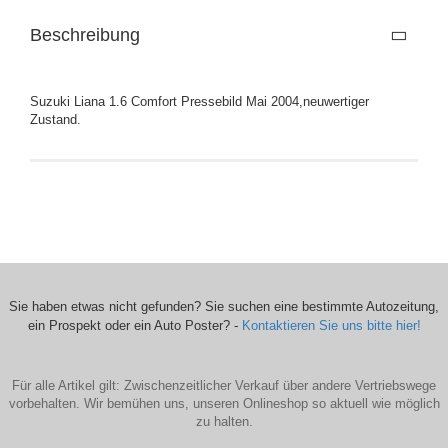
Beschreibung
Suzuki Liana 1.6 Comfort Pressebild Mai 2004,neuwertiger
Zustand.
Sie haben etwas nicht gefunden? Sie suchen eine bestimmte Autozeitung,
ein Prospekt oder ein Auto Poster? -
Kontaktieren Sie uns bitte hier!
Für alle Artikel gilt: Zwischenzeitlicher Verkauf über andere Vertriebswege
vorbehalten. Wir bemühen uns, unseren Onlineshop so aktuell wie möglich
zu halten.