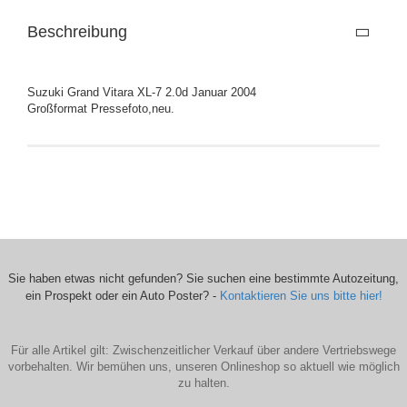
Beschreibung
Suzuki Grand Vitara XL-7 2.0d Januar 2004
Großformat Pressefoto,neu.
Sie haben etwas nicht gefunden? Sie suchen eine bestimmte Autozeitung,
ein Prospekt oder ein Auto Poster? -
Kontaktieren Sie uns bitte hier!
Für alle Artikel gilt: Zwischenzeitlicher Verkauf über andere Vertriebswege
vorbehalten. Wir bemühen uns, unseren Onlineshop so aktuell wie möglich
zu halten.