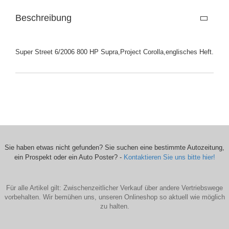
Beschreibung
Super Street 6/2006 800 HP Supra,Project Corolla,englisches Heft.
Sie haben etwas nicht gefunden? Sie suchen eine bestimmte Autozeitung,
ein Prospekt oder ein Auto Poster? -
Kontaktieren Sie uns bitte hier!
Für alle Artikel gilt: Zwischenzeitlicher Verkauf über andere Vertriebswege
vorbehalten. Wir bemühen uns, unseren Onlineshop so aktuell wie möglich
zu halten.