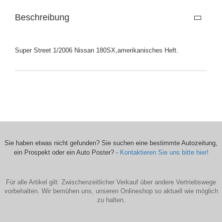
Beschreibung
Super Street 1/2006 Nissan 180SX,amerikanisches Heft.
Sie haben etwas nicht gefunden? Sie suchen eine bestimmte Autozeitung,
ein Prospekt oder ein Auto Poster? -
Kontaktieren Sie uns bitte hier!
Für alle Artikel gilt: Zwischenzeitlicher Verkauf über andere Vertriebswege
vorbehalten. Wir bemühen uns, unseren Onlineshop so aktuell wie möglich
zu halten.