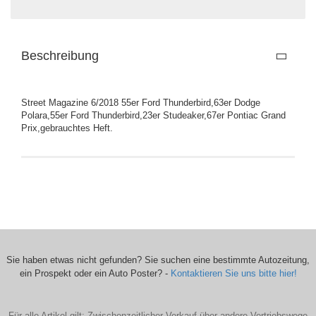
Beschreibung
Street Magazine 6/2018 55er Ford Thunderbird,63er Dodge
Polara,55er Ford Thunderbird,23er Studeaker,67er Pontiac Grand
Prix,gebrauchtes Heft.
Sie haben etwas nicht gefunden? Sie suchen eine bestimmte Autozeitung,
ein Prospekt oder ein Auto Poster? -
Kontaktieren Sie uns bitte hier!
Für alle Artikel gilt: Zwischenzeitlicher Verkauf über andere Vertriebswege