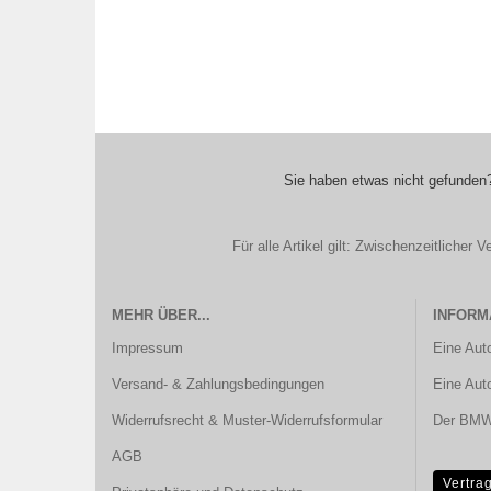
Sie haben etwas nicht gefunden?
Für alle Artikel gilt: Zwischenzeitliche
MEHR ÜBER...
INFORM
Impressum
Eine Aut
Versand- & Zahlungsbedingungen
Eine Aut
Widerrufsrecht & Muster-Widerrufsformular
Der BMW 
AGB
Vertra