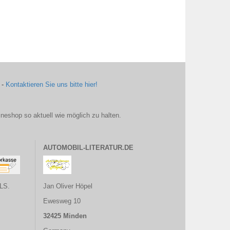
 -
Kontaktieren Sie uns bitte hier!
ineshop so aktuell wie möglich zu halten.
AUTOMOBIL-LITERATUR.DE
LS.
Jan Oliver Höpel
Ewesweg 10
32425 Minden