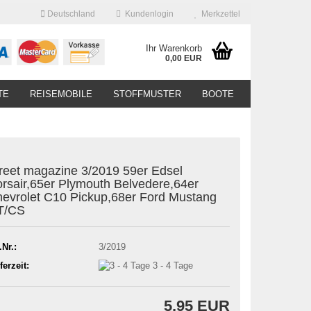
Deutschland
Kundenlogin
Merkzettel
Ihr Warenkorb
0,00 EUR
TE
REISEMOBILE
STOFFMUSTER
BOOTE
reet magazine 3/2019 59er Edsel
rsair,65er Plymouth Belvedere,64er
evrolet C10 Pickup,68er Ford Mustang
T/CS
.Nr.:
3/2019
ferzeit:
3 - 4 Tage
5,95 EUR