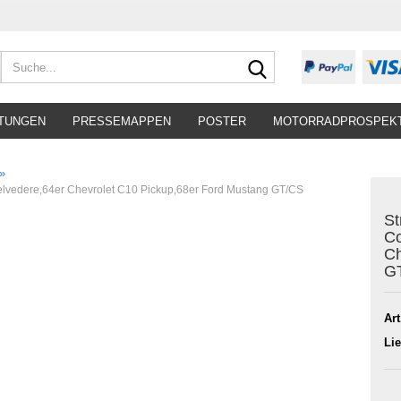
Suche...
TUNGEN
PRESSEMAPPEN
POSTER
MOTORRADPROSPEK
»
Belvedere,64er Chevrolet C10 Pickup,68er Ford Mustang GT/CS
St
Co
Ch
G
Art
Lie