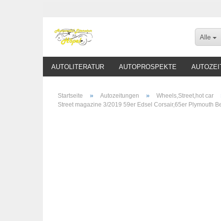
Alle
AUTOLITERATUR
AUTOPROSPEKTE
AUTOZEI
»
»
Startseite
Autozeitungen
Wheels,Street,hot car
Street magazine 3/2019 59er Edsel Corsair,65er Plymouth 