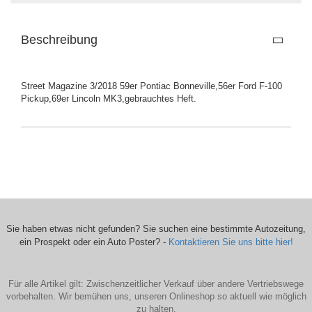
Beschreibung
Street Magazine 3/2018 59er Pontiac Bonneville,56er Ford F-100
Pickup,69er Lincoln MK3,gebrauchtes Heft.
Sie haben etwas nicht gefunden? Sie suchen eine bestimmte Autozeitung,
ein Prospekt oder ein Auto Poster? -
Kontaktieren Sie uns bitte hier!
Für alle Artikel gilt: Zwischenzeitlicher Verkauf über andere Vertriebswege
vorbehalten. Wir bemühen uns, unseren Onlineshop so aktuell wie möglich
zu halten.