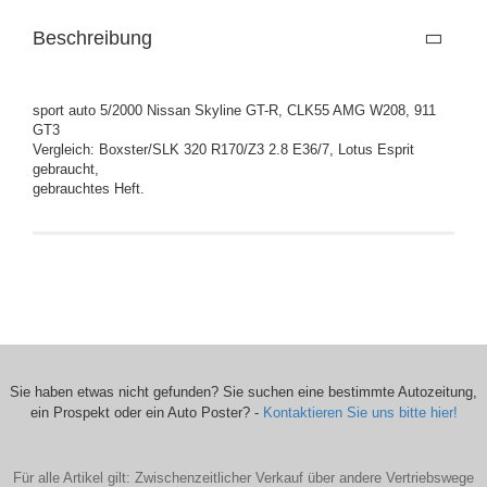
Beschreibung
sport auto 5/2000 Nissan Skyline GT-R, CLK55 AMG W208, 911
GT3
Vergleich: Boxster/SLK 320 R170/Z3 2.8 E36/7, Lotus Esprit
gebraucht,
gebrauchtes Heft.
Sie haben etwas nicht gefunden? Sie suchen eine bestimmte Autozeitung,
ein Prospekt oder ein Auto Poster? -
Kontaktieren Sie uns bitte hier!
Für alle Artikel gilt: Zwischenzeitlicher Verkauf über andere Vertriebswege